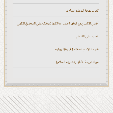
كتاب بهجة الدعاء المبارك
أفعال الانسان مع كونها اختيارية لكنها تتوقف على التوفيق الالهي
السيد علي القاضي
شهادة الإمام السجّاد (ع) وفق رواية
مولد كريمة الأطهار (عليهم السلام)