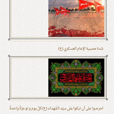
شدة مصيبة الإمام العسكري (ع)
احرصوا على أن تبكوا على سيّد الشّهداء (ع) كلّ يوم و لو مرّةً واحدةً