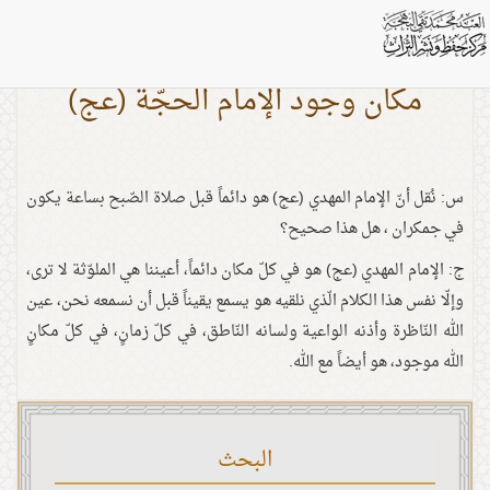
مكان وجود الإمام الحجّة (عج)
س: نُقل أنّ الإمام المهدي (عج) هو دائماً قبل صلاة الصّبح بساعة يكون
في جمكران ، هل هذا صحيح؟
ج: الإمام المهدي (عج) هو في كلّ مكان دائماً، أعيننا هي الملوّثة لا ترى،
وإلّا نفس هذا الكلام الّذي نلقيه هو يسمع يقيناً قبل أن نسمعه نحن، عين
الله النّاظرة وأذنه الواعية ولسانه النّاطق، في كلّ زمانٍ، في كلّ مكانٍ
الله موجود، هو أيضاً مع الله.
البحث