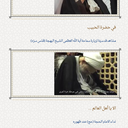
في حضرة الحبيب
مشاهد قدسيّة لزيارة سماحة آية الله العظمى الشيخ البهجة (قدّس سرّه)
الا يا أهل العالم ...
نداء الامام الحجة (عج) عند ظهوره