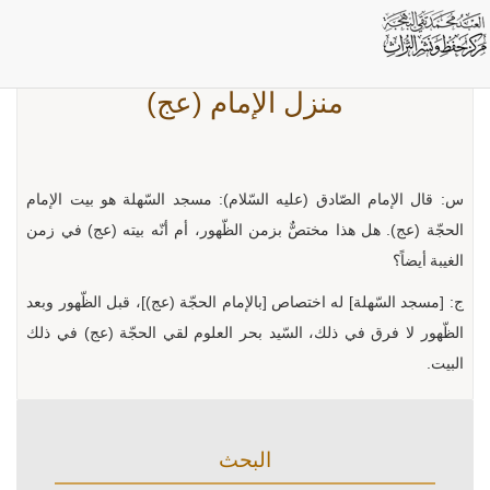
منزل الإمام (عج)
س: قال الإمام الصّادق (عليه السّلام): مسجد السّهلة هو بيت الإمام
الحجّة (عج). هل هذا مختصٌّ بزمن الظّهور، أم أنّه بيته (عج) في زمن
الغيبة أيضاً؟
ج: [مسجد السّهلة] له اختصاص [بالإمام الحجّة (عج)]، قبل الظّهور وبعد
الظّهور لا فرق في ذلك، السّيد بحر العلوم لقي الحجّة (عج) في ذلك
البيت.
البحث