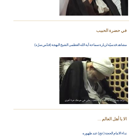
في حضرة الحبيب
مشاهد قدسيّة لزيارة سماحة آية الله العظمى الشيخ البهجة (قدّس سرّه)
الا يا أهل العالم ...
نداء الامام الحجة (عج) عند ظهوره