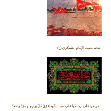
شدة مصيبة الإمام العسكري (ع)
احرصوا على أن تبكوا على سيّد الشّهداء (ع) كلّ يوم و لو مرّةً واحدةً