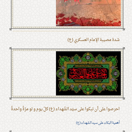
شدة مصيبة الإمام العسكري (ع)
احرصوا على أن تبكوا على سيّد الشّهداء (ع) كلّ يوم و لو مرّةً واحدةً
أهمية البكاء على سيد الشهداء (ع)