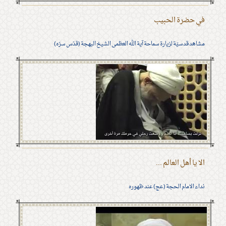
في حضرة الحبيب
مشاهد قدسيّة لزيارة سماحة آية الله العظمى الشيخ البهجة (قدّس سرّه)
الا يا أهل العالم ...
نداء الامام الحجة (عج) عند ظهوره