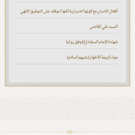
أفعال الانسان مع كونها اختيارية لكنها تتوقف على التوفيق الالهي
السيد علي القاضي
شهادة الإمام السجّاد (ع) وفق رواية
مولد كريمة الأطهار (عليهم السلام)