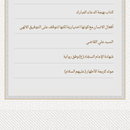
كتاب بهجة الدعاء المبارك
أفعال الانسان مع كونها اختيارية لكنها تتوقف على التوفيق الالهي
السيد علي القاضي
شهادة الإمام السجّاد (ع) وفق رواية
مولد كريمة الأطهار (عليهم السلام)