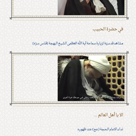
في حضرة الحبيب
مشاهد قدسيّة لزيارة سماحة آية الله العظمى الشيخ البهجة (قدّس سرّه)
الا يا أهل العالم ...
نداء الامام الحجة (عج) عند ظهوره