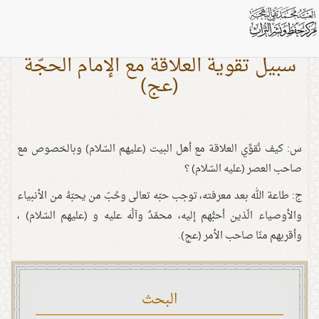
سبيل تقوية العلاقة مع الإمام الحجّة
(عج)
س: كيف نُقوِّي العلاقة مع أهل البيت (عليهم السّلام) وبالخصوص مع
صاحب العصر (عليه السّلام) ؟
ج: طاعة الله بعد معرفته، توجب حبّه تعالى وحُبّ من يحبّهُ من الأنبياء
والأوصياء الّذين أحبُّهم إليه، محمّدٌ وآلُه عليه و (عليهم السّلام) ،
وأقربهم منّا صاحب الأمر (عج).
البحث