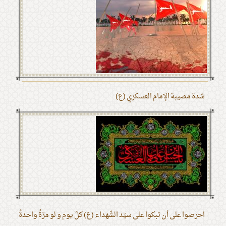
شدة مصيبة الإمام العسكري (ع)
احرصوا على أن تبكوا على سيّد الشّهداء (ع) كلّ يوم و لو مرّةً واحدةً