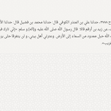
سنن الترمذي، تحقيق أحمد محمّد شاكر ، ج ٥، ص ٦٦٣، ح ٣٧٨٨، حدثنا علي بن المنذر الكوفي قال: حدثنا محمد بن فضيل قال: حدث
 زيد بن أرقم قالا: قال رسول الله صلى الله عليه و[آله] و سلم: «إنّي تارك في
الله حبل ممدود من السماء إلى الأرض. وعترتي أهل بيتي، و لن يتفرقا حتّى يرد
ريب».