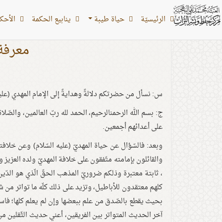
الرئیسیّة
حياة طيبة
ينابيع الحكمة
الأحکام
معرفة 
س: نسأل من حضرتكم دلالةً وهدايةً إلى الإمام المهدي (عليه
ج: بسم الله الرحمنالرحيم، الحمد لله ربّ العالمين، والصّلا
على أعدائهم أجمعين.
وبعد: فالسّؤال عن حياة المهديّ (عليه السّلام) وعن خلافته
والقائلون بإمامته متّفقون على خلافة المهديّ ولده العزيز و
، ثابتة معتبرة وذلكم ضروريّ المذهب الحقّ الّذي هو الدّين 
كلهم معتقدون للأباطيل، وتزيد على ذلك كلّه ما تواتر من ش
بحيث يقطع بالصّدق من علم ببعضها وإن لم يعلم كلها؛ فاسأل
آخر الحديث المتواتر بين الفريقين، أعني حديث الثّقلين من