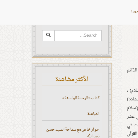
عنا
البحث
لدّائم
الأكثر مشاهدة
لام) ،
كتاب «الرحمة الواسعة»
سّلام)
لإسلام
المباهلة
ي عشر
بت في
حوار خاص مع سماحة السيد حسن
لقرآن
نصر الله