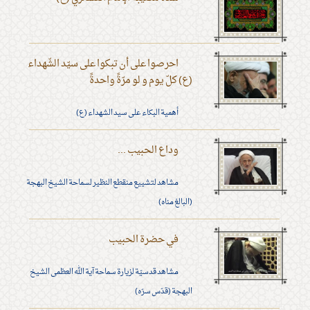
احرصوا على أن تبكوا على سيّد الشّهداء
(ع) كلّ يوم و لو مرّةً واحدةً
أهمية البكاء على سيد الشهداء (ع)
وداع الحبيب ...
مشاهد لتشييع منقطع النظير لسماحة الشيخ البهجة
(البالغ مناه)
في حضرة الحبيب
مشاهد قدسيّة لزيارة سماحة آية الله العظمى الشيخ
البهجة (قدّس سرّه)