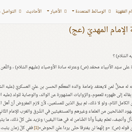
 الفقهیّة
الوسائط المتعددة
الأخبار
الأحادیث
التواصل م
الإمام المهديّ (عج)
 السّلام) ؟
ة على سيّد الأنبياء محمّد (ص) وعترته سادة الأوصياء (عليهم السّلام) ، واللّعن ا
 له محلٌّ لمن لايعتقد بإمامة والده المعظّم الحسن بن عليّ العسكريّ (عليه السّ
بقائه إلى ظهوره للعموم، والرّوايات المشهورة عن الوالد، والوصاية للولد (عليه ال
الكامل التّام، ولو لا ذلك، لم يبق الدّين للمسلمين، لأنّ لازم المفروض أنّ أهل ا
هود الصّالحين من العلماء وغيرهم والمستغيثين في الشّرق والغرب للإمام الثّان
 وأنصِف، تعلم يقيناً وأنا الضّامن له في هذا اليقين؛ ونزيد على كلّ ذلك، ما يث
 قوله (ص): «و إنّهما لن يفترقا حتّى يردا عليّ الحوض»
[1]
ففي كلّ زمان يثبت ا