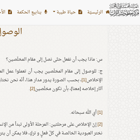
الرئیسیّة
حياة طيبة
ينابيع الحكمة
الأح
الوصول
س: ماذا يجب أن نفعل حتّى نصل إلى مقام المخلَصين؟
ج: للوصول إلى مقام المخلَصين يجب أن تعملوا عمل الم
الإخلاص
[1]
، بحسب الصورة يدور مدار هذا، أنّه نحن نختار ا
آثار إخلاصه [معنا]، بأن نكون مخلَصين
[2]
.
[1]
أي الله سبحانه.
[2]
إنّ الإخلاص على مرحلتين: المرحلة الأولى تبدأ من الإنس
نختر العبودية الخالصة في كلّ فعلٍ و تركٍ، فلا يمكن أن يترتّ