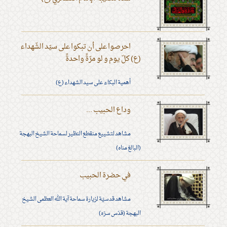
احرصوا على أن تبكوا على سيّد الشّهداء
(ع) كلّ يوم و لو مرّةً واحدةً
أهمية البكاء على سيد الشهداء (ع)
وداع الحبيب ...
مشاهد لتشييع منقطع النظير لسماحة الشيخ البهجة
(البالغ مناه)
في حضرة الحبيب
مشاهد قدسيّة لزيارة سماحة آية الله العظمى الشيخ
البهجة (قدّس سرّه)