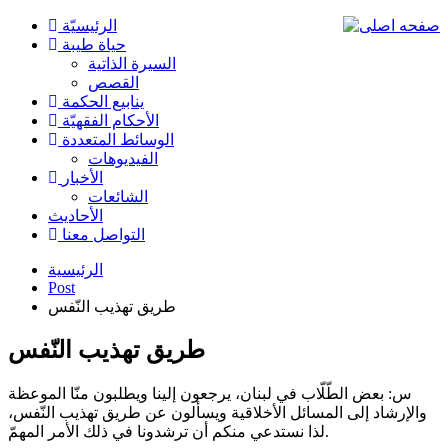
الرئیسیّة
حياة طيبة
السيرة الذاتية
القصص
ينابيع الحكمة
الأحکام الفقهیّة
الوسائط المتعددة
الفیدیوهات
الأخبار
الشائعات
الأحادیث
التواصل معنا
الرئيسية
Post
طريق تهذيب النّفس
طريق تهذيب النّفس
س: بعض الطّلّاب في لبنان، يرجعون إلينا ويطلبون منّا الموعظة
والإرشاد إلى المسائل الأخلاقية ويسألون عن طريق تهذيب النّفس،
لذا نستدعي منكم أن ترشدونا في ذلك الأمر المهمّ.