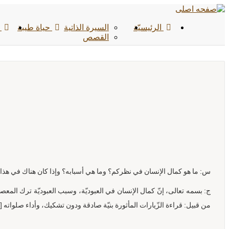
الرئیسیّة
السيرة الذاتية
حياة طيبة
ي
القصص
س: ما هو كمال الإنسان في نظركم؟ وما هي أسبابه؟ وإذا كان هناك في هذا ال
ج: بسمه تعالى، إنّ كمال الإنسان في العبوديّة، وسبب العبوديّة ترك المعص
من قبيل: قراءة الزّيارات المأثورة بنيّة صادقة ودون تشكيك، وأداء صلواته [الخا