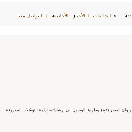
ددة
الشائعات
الأخبار
الأحادیث
التواصل معنا
هو وليّ العصر (عج). وطريق الوصول إلى إرشاداته، إدامة التوسّلات المعروفة