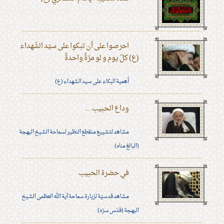
احرصوا على أن تبكوا على سيّد الشّهداء
(ع) كلّ يوم و لو مرّةً واحدةً
أهمية البكاء على سيد الشهداء (ع)
وداع الحبيب ...
مشاهد لتشييع منقطع النظير لسماحة الشيخ البهجة
(البالغ مناه)
في حضرة الحبيب
مشاهد قدسيّة لزيارة سماحة آية الله العظمى الشيخ
البهجة (قدّس سرّه)