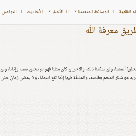
 الفقهیّة
الوسائط المتعددة
الأخبار
الأحادیث
التواصل م
ريق معرفة الله
خلق] أنفسَنا، ولن يمكننا ذلك، والآخر إن كان مثلنا فهو لم يخلق نفسه وإيّانا، ولن
به هو شكر المنعم بطاعته، والمشقّة فيها إنّما تقع ابتداءً، ولا يمضي زمانٌ حتّ