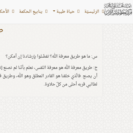
الرئیسیّة
حياة طيبة
ينابيع الحكمة
الأحکام
ط
س: ما هو طريق معرفة الله؟ تفضّلوا بإرشادنا إن أمكن؟
ج: طريق معرفة الله هو معرفة النّفس، نعلم بأنّنا لم نصنع [ن
أن يصنع. فالّذي خلقنا هو القادر المطلق وهو الله، وطريق قر
لطالبي قربه أحلى من كلّ حلاوة.