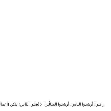
راقبوا! أرشدوا الناس، أرشدوا الضالِّين! لا تُضلوا النّاس! لتكن [أع