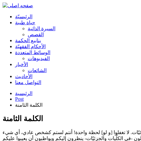
الرئیسیّة
حياة طيبة
السيرة الذاتية
القصص
ينابيع الحكمة
الأحکام الفقهیّة
الوسائط المتعددة
الفیدیوهات
الأخبار
الشائعات
الأحادیث
التواصل معنا
الرئيسية
Post
الكلمة الثامنة
الكلمة الثامنة
والجزئيّات. لا تغفلوا [و لو] لحظة واحدة! أنتم لستم كشخص عادي، أي شيء