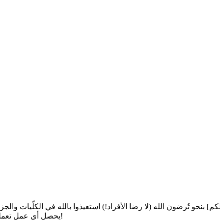
مالكم] بنحو تُرضون الله (لا رضا الأفراد!) استعيذوا بالله في الكلّيات 
يحصل أي عمل تعملون -في الكلّيات والجزئيّات- ينظرون إليكم ويواظبون أن يعيبوا عليكم!