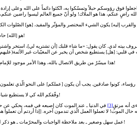
 فوق رؤوسكم حبلاً وتمسّكوا به، اتّكئوا دائماً على الله وعلى إرادة الله
القرب إليه] يكون الشيء المختصر والمؤثّر والمفيد، [هو] الصّلوات الكث
هو [الله] حاضر ويرانا [لكن] نحن لا نراه، كما أنّ إمامنا هو حاضر، ونحن عنه غائبون!
هذا ميسّرٌ من طريق الاتصال بالله، وهذا الأمر موجود للإمام (عليهم السلام)، إمام الزّمان | يسمع كلامي قبل أن تسمعوه أنتم منّي!
وفّقكم الله كي لا يستطيع شياطين الإنس والجنّ أن يتصرّفوا فيكم، ولا يستطيعوا أن يسلبوا يقينياتكم!
ءى أنه مرتقٍ
[3]
في الدنيا ـ عند الموت كان إصبعه في فمه، يحكي عن حاله
عمل سهل وصغير ـ بعد ملاحظة الواجبات والمحرّمات ـ هو ذكر الصّلوات، الصّلوات توجب المحبّة، والمحبّة ترقى [بالإنسان] إلى الأعلى!