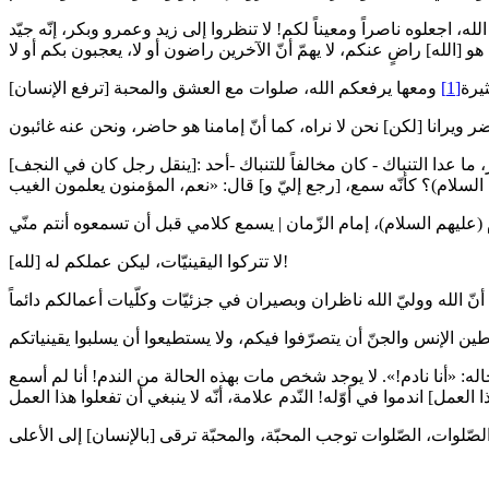
، اجعلوه ناصراً ومعيناً لكم! لا تنظروا إلى زيد وعمرو وبكر، إنّه جيّد
يرة
[1]
[ينقل رجل كان في النجف]: كان عندنا أستاذ يخبر عن المغيّبات. كنت أنا خادمه وتلميذه و كان مصروف بيته لدي. كان يقول: «ما شاء قلبك [أن تشتريه لي]، استخر واشتر، ما عدا التنباك - كان مخالفاً للتنباك -أحد
لا تتركوا اليقينيّات، ليكن عملكم له [لله]!
: «أنا نادم!». لا يوجد شخص مات بهذه الحالة من الندم! أنا لم أسمع