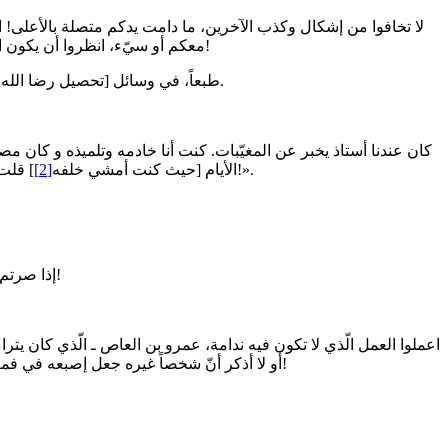
لا تخافوا من إشكال وكذب الآخرين، ما دامت يدكم متصلة بالأعلى! اجعلوا
معكم أو سيّء، انظروا أن يكون الله راضٍ عنكم، هذا هو الملاك! ولو أنّ جميع العالم ليسوا راضين عنكم، هو [الله] راضٍ عنكم، لا يهمّ أنّ الآخرين راضون أو لا، يعجبون بكم أو لا!
ومعها يرفعكم الله، صلوات مع العشق والمحبة [ترفع الإنسان].
طبعاً، في وسائل [تحصيل رضا الله و
] قلت في قلبي: [هل] يستطيع شخص أن يخبر عن المغيّبات غير الأئمة(عليهم السلام)؟ كأنّه سمع، [رجع إليّ و] قال: «نعم، المؤمنون يعلمون الغيب!».
الأيام [حيث كنت أمشي خلفه
[2]
إذا صرتم رؤساء، كونوا صادقين. يجب أن يكون [عملكم] على النحو الّذي تعلمون أنّ الله ووليّ الله ناظران وبصيران في جزئيّات وكلّيات أعمالكم دائماً!
اعملوا العمل الّذي لا تكون فيه ندامة، عمرو بن العاص ـ الّذي كان يترا
أو لا أذكر أنّ شخصاً غيره جعل إصبعه في فمه حال الموت! لا تعملوا العمل الّذي تندمون آخره. [إذا أردتم أن تعملوا هذا العمل] اندموا في أوّله! النّدم علامة، أنّه لا ينبغي أن تفعلوا هذا العمل!