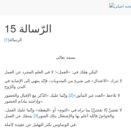
الرّسالة 15
Post
الرئيسية
الرّسالة 15
الرسالة
[1]
بسمه تعالى
ليكن همّك في: «العمل»؛ لا في العلم المجرد عن العمل!
لا تترك «الاعتدال» في شيءٍ من المندوبات، فإنّه ينتهي إلى الإصابة في
البدن والرّوح.
لا تلاحظ «العدد غير المأثور»
[2]
وإنّما عليك «الذّكر مع الإقبال والحضور
وإدامته مادام الحضور».
لا تعتنينَّ [لا تفتتننَّ] بما تراه في «النوم» أو «اليقظة» وإنّما عليك العمل،
يمنعك عن العمل.
والخواصّ فالله أعلم بها والإشتغال بتلك الصور
[3]
في الوساوس تكثر التهليل عن عقيدة كاملة.