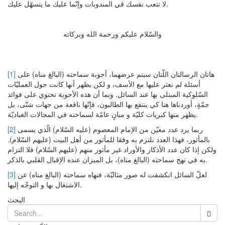
لا تتعب نفسك في المندوبات وإنّما عليك ما يتسهّل عليك.
والسّلام عليكم ورحمة الله وبركاته
هاتان الرسالتان اللّتان سيتم عرضهما، أجوبة سماحته (البالغ مناه) على
[1]
أسئلة لم نعثر عليها مع الأسف، و لكن يظهر أنها كانت حول العمليّات
السّلوكية المبتلى بها عند السائل. وبما أن هذه الأجوبة تحتوي على فوائد
جمّةٍ، أوردناها هنا كي ينتفع بها الطالبون، فإنّها نافعة من جهات شتّى، بل
يظهر منها كبريات كليّة و مبانٍ عامّة لسماحته في المجالات العباديّة.
ربما يرد عدد معيّن من الإمام المعصوم (عليه السّلام) الّذي يسمى
[2]
بالمأثور، فهذا العدد نلتزم به وفقا للمأثور من أهل البيت (عليهم السّلام).
ولكن إذا كان عدد الأذكار والأوراد غير مأثور منهم (عليهم السّلام) فلا التزام
به في نهج سماحته (البالغ مناه)، بل الميزان عنده الإقبال القلبي بالذكر.
لعلّ السائل انكشفت له صور مثاليّة، فنهاه سماحته (البالغ مناه) عن
[3]
الاشتغال بها و التوجّه إليها.
البحث